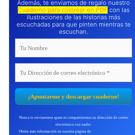
Además, te enviamos de regalo nuestro
Cuaderno para colorear en PDF
con las
ilustraciones de las historias más
escuchadas para que pinten mientras te
escuchan.
Nunca te enviaremos spam ni compartiremos su dirección de correo
electrónico con nadie.
Obtén más información en nuestra página de
política de privacidad
.