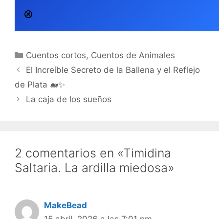
Categorías
Cuentos cortos
,
Cuentos de Animales
El Increíble Secreto de la Ballena y el Reflejo
de Plata 🐋✨
La caja de los sueños
2 comentarios en «Timidina
Saltaria. La ardilla miedosa»
MakeBead
15 abril, 2026 a las 7:01 pm