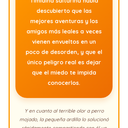
Timidina saltarina había
descubierto que las
mejores aventuras y los
amigos más leales a veces
vienen envueltos en un
poco de desorden, y que el
único peligro real es dejar
que el miedo te impida
conocerlos.
Y en cuanto al terrible olor a perro
mojado, la pequeña ardilla lo solucionó
rápidamente compartiendo con él un