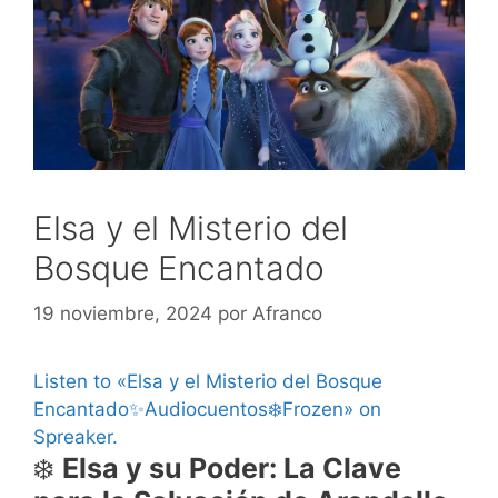
Elsa y el Misterio del
Bosque Encantado
19 noviembre, 2024
por
Afranco
Listen to «Elsa y el Misterio del Bosque
Encantado✨Audiocuentos❄️Frozen» on
Spreaker.
❄️
Elsa y su Poder: La Clave