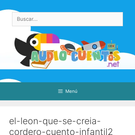
Saltar
al
Buscar:
contenido
Menú
el-leon-que-se-creia-
cordero-cuento-infantil2