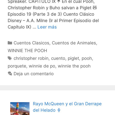
Spreaker. CAPiTULO IX ☂️ En el cual Pooh,
Christopher Robin y Buho salvan a Piglet 🧸
Episodio 19 (Parte 3 de 3) Cuento Clásico
Disney – A.A. Milne (Ir al Primer Episodio del
Capítulo IX) …
Leer más
Categorías
Cuentos Clasicos
,
Cuentos de Animales
,
WINNIE THE POOH
Etiquetas
christopher robin
,
cuento
,
piglet
,
pooh
,
porquete
,
winnie de po
,
winnie the pooh
Deja un comentario
Rayo McQueen y el Gran Derrape
del Helado 🍦