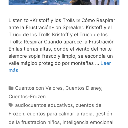
Listen to «Kristoff y los Trolls ❄️ Cómo Respirar
ante la Frustración» on Spreaker. Kristoff y el
Truco de los Trolls Kristoff y el Truco de los
Trolls: Respirar Cuando aparece la Frustración
En las tierras altas, donde el viento del norte
siempre sopla fresco y limpio, se escondía un
valle mágico protegido por montañas …
Leer
más
Categorías
Cuentos con Valores
,
Cuentos Disney
,
Cuentos-Frozen
Etiquetas
audiocuentos educativos
,
cuentos de
Frozen
,
cuentos para calmar la rabia
,
gestión
de la frustración niños
,
inteligencia emocional