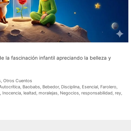
de la fascinación infantil apreciando la belleza y
s
,
Otros Cuentos
Autocrítica
,
Baobabs
,
Bebedor
,
Disciplina
,
Esencial
,
Farolero
,
,
Inocencia
,
lealtad
,
moralejas
,
Negocios
,
responsabilidad
,
rey
,