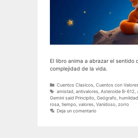
El libro anima a abrazar el sentido 
complejidad de la vida.
Categorías
Cuentos Clasicos
,
Cuentos con Valore
Etiquetas
amistad
,
antivalores
,
Asteroide B-612
,
Gemini said Principito
,
Geógrafo
,
humildad
rosa
,
tiempo
,
valores
,
Vanidoso
,
zorro
Deja un comentario