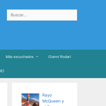
Buscar:
Más escuchados
Gianni Rodari
UE)
Rayo
McQueen y