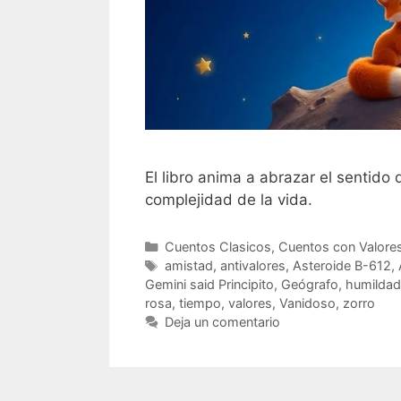
El libro anima a abrazar el sentido 
complejidad de la vida.
Categorías
Cuentos Clasicos
,
Cuentos con Valore
Etiquetas
amistad
,
antivalores
,
Asteroide B-612
,
Gemini said Principito
,
Geógrafo
,
humildad
rosa
,
tiempo
,
valores
,
Vanidoso
,
zorro
Deja un comentario