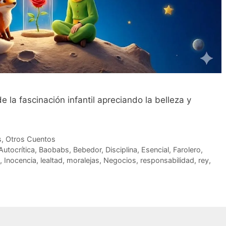
de la fascinación infantil apreciando la belleza y
s
,
Otros Cuentos
Autocrítica
,
Baobabs
,
Bebedor
,
Disciplina
,
Esencial
,
Farolero
,
,
Inocencia
,
lealtad
,
moralejas
,
Negocios
,
responsabilidad
,
rey
,