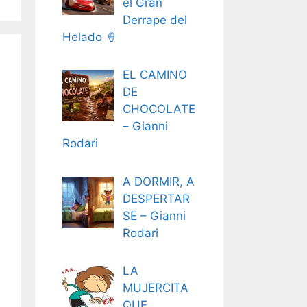
el Gran
Derrape del
Helado 🍦
EL CAMINO
DE
CHOCOLATE
– Gianni
Rodari
A DORMIR, A
DESPERTAR
SE – Gianni
Rodari
LA
MUJERCITA
QUE