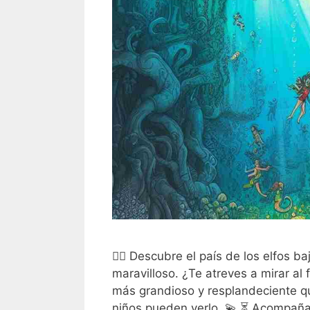
🧝‍♂️ Descubre el país de los elfos 
maravilloso. ¿Te atreves a mirar a
más grandioso y resplandeciente que
niños pueden verlo. 💫 ⏳ Acompaña