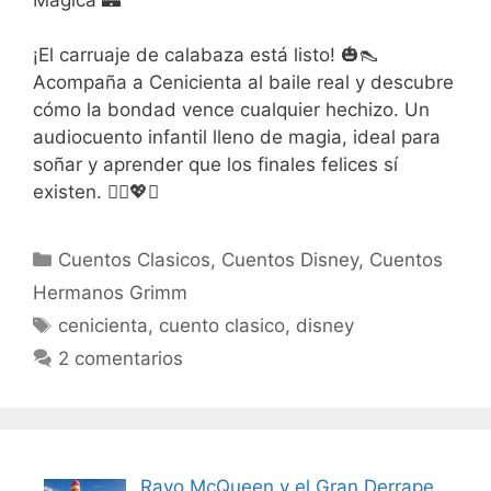
¡El carruaje de calabaza está listo! 🎃👠
Acompaña a Cenicienta al baile real y descubre
cómo la bondad vence cualquier hechizo. Un
audiocuento infantil lleno de magia, ideal para
soñar y aprender que los finales felices sí
existen. 🧚‍♀️💖✨
Categorías
Cuentos Clasicos
,
Cuentos Disney
,
Cuentos
Hermanos Grimm
Etiquetas
cenicienta
,
cuento clasico
,
disney
2 comentarios
Rayo McQueen y el Gran Derrape