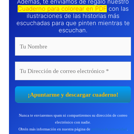
Además, te enviamos de regalo nuestro
Cuaderno para colorear en PDF
con las
ilustraciones de las historias más
escuchadas para que pinten mientras te
escuchan.
Nunca te enviaremos spam ni compartiremos su dirección de correo
electrónico con nadie.
Obtén más información en nuestra página de
política de privacidad
.