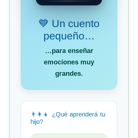
💙 Un cuento
pequeño…
…para enseñar
emociones muy
grandes.
👨‍👩‍👧 ¿Qué aprenderá tu
hijo?