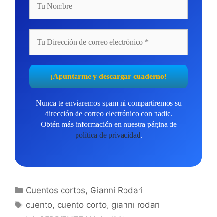
Nunca te enviaremos spam ni compartiremos su
dirección de correo electrónico con nadie.
Obtén más información en nuestra página de
política de privacidad
.
Categorías
Cuentos cortos
,
Gianni Rodari
Etiquetas
cuento
,
cuento corto
,
gianni rodari