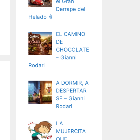
el Gran
Derrape del
Helado 🍦
EL CAMINO
DE
CHOCOLATE
– Gianni
Rodari
A DORMIR, A
DESPERTAR
SE – Gianni
Rodari
LA
MUJERCITA
QUE