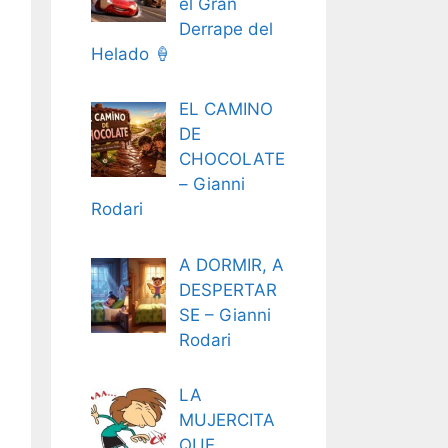
el Gran
Derrape del
Helado 🍦
EL CAMINO
DE
CHOCOLATE
– Gianni
Rodari
A DORMIR, A
DESPERTAR
SE – Gianni
Rodari
LA
MUJERCITA
QUE