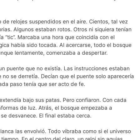
 de relojes suspendidos en el aire. Cientos, tal vez
rias. Algunos estaban rotos. Otros ni siquiera tenían
ía “tic”. Marcaba una hora que coincidía con el
ica había sido tocada. Al acercarse, todo el bosque
 aunque lentamente, comenzaba a despertar.
un puente que no existía. Las instrucciones estaban
e no se derretía. Decían que el puente solo aparecería
 Cada paso tenía que ser acto de fe.
e extendía bajo sus patas. Pero confiaron. Con cada
lataformas de luz. Atrás, el bosque empezaba a
e desvanece. El final estaba cerca.
lanca las envolvió. Todo vibraba como si el universo
iempo. En el centro del claro, un reloj sin agujas