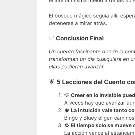
el aire la misma melodía de las flo
El bosque mágico seguía allí, esper
detenerse a mirar atrás.
✅
Conclusión Final
Un cuento fascinante donde la conf
transforman un día cualquiera en u
ellas pudieran avanzar.
🌟
5 Lecciones del Cuento co
💡
Creer en lo invisible pu
A veces hay que avanzar aun
🧠
La intuición vale tanto co
Bingo y Bluey eligen caminos
🔁
El tiempo solo se mueve
La acción vence al estancam