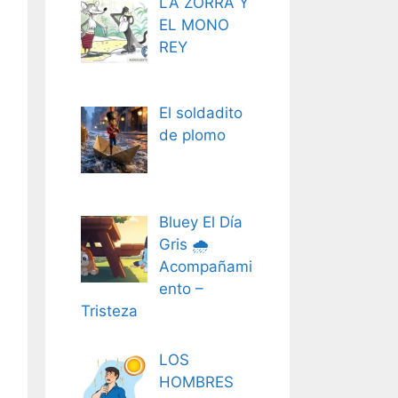
LA ZORRA Y
EL MONO
REY
El soldadito
de plomo
Bluey El Día
Gris 🌧️
Acompañami
ento –
Tristeza
LOS
HOMBRES