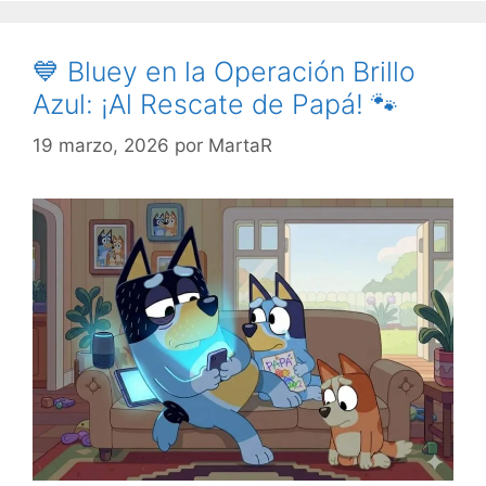
💙 Bluey en la Operación Brillo
Azul: ¡Al Rescate de Papá! 🐾
19 marzo, 2026
por
MartaR