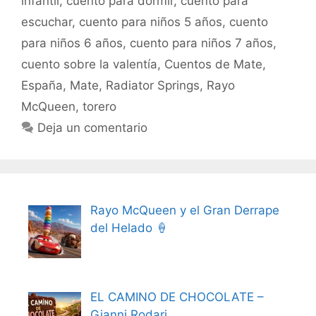
infantil
,
cuento para dormir
,
cuento para
escuchar
,
cuento para niños 5 años
,
cuento
para niños 6 años
,
cuento para niños 7 años
,
cuento sobre la valentía
,
Cuentos de Mate
,
España
,
Mate
,
Radiator Springs
,
Rayo
McQueen
,
torero
Deja un comentario
Rayo McQueen y el Gran Derrape
del Helado 🍦
EL CAMINO DE CHOCOLATE –
Gianni Rodari