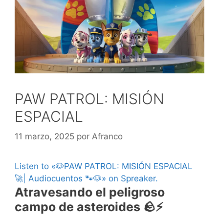
PAW PATROL: MISIÓN
ESPACIAL
11 marzo, 2025
por
Afranco
Listen to «🐶PAW PATROL: MISIÓN ESPACIAL
🚀| Audiocuentos 🐾🐶» on Spreaker.
Atravesando el peligroso
campo de asteroides 🪨⚡