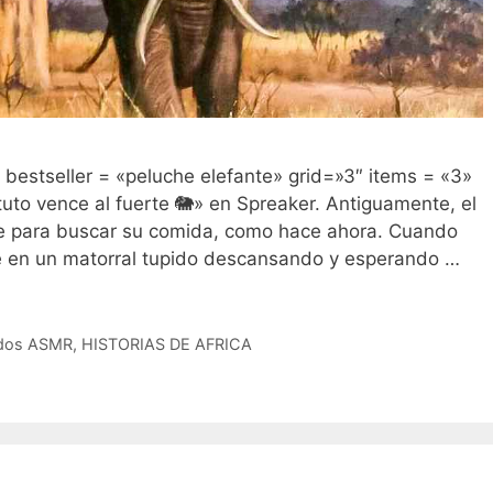
bestseller = «peluche elefante» grid=»3″ items = «3»
tuto vence al fuerte 🐘» en Spreaker. Antiguamente, el
he para buscar su comida, como hace ahora. Cuando
te en un matorral tupido descansando y esperando …
ados ASMR
,
HISTORIAS DE AFRICA