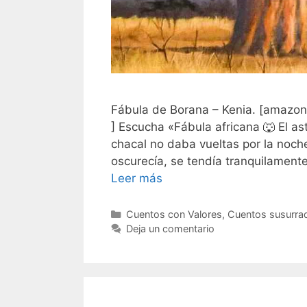
Fábula de Borana – Kenia. [amazon 
] Escucha «Fábula africana 🐺 El as
chacal no daba vueltas por la noc
oscurecía, se tendía tranquilamen
Leer más
Categorías
Cuentos con Valores
,
Cuentos susurr
Deja un comentario