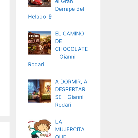
el Gran
Derrape del
Helado 🍦
EL CAMINO
DE
CHOCOLATE
– Gianni
Rodari
A DORMIR, A
DESPERTAR
SE – Gianni
Rodari
LA
MUJERCITA
QUE