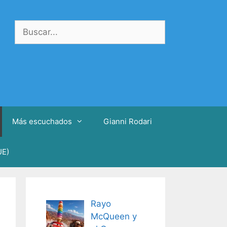
Buscar:
Más escuchados
Gianni Rodari
UE)
Rayo
McQueen y