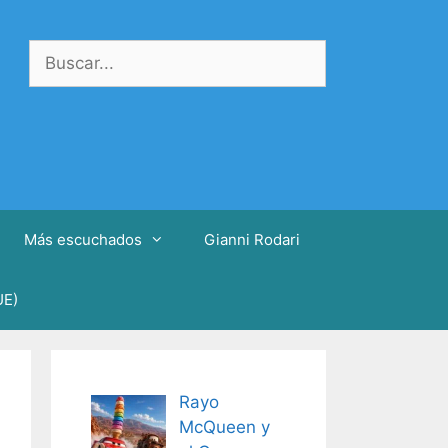
Buscar:
Más escuchados
Gianni Rodari
UE)
Rayo
McQueen y