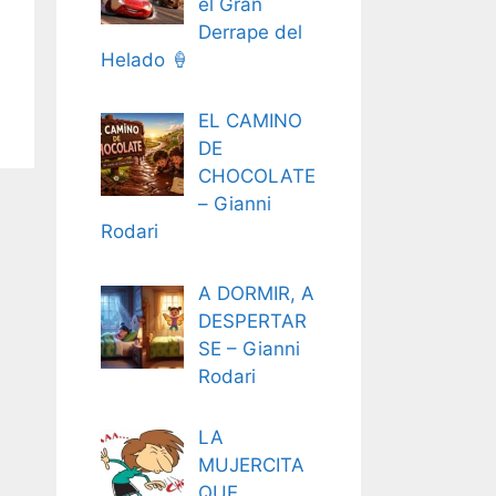
el Gran
Derrape del
Helado 🍦
EL CAMINO
DE
CHOCOLATE
– Gianni
Rodari
A DORMIR, A
DESPERTAR
SE – Gianni
Rodari
LA
MUJERCITA
QUE