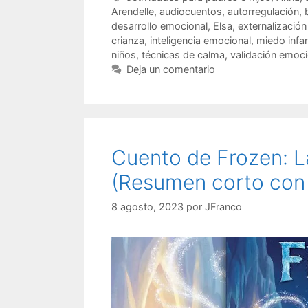
Arendelle
,
audiocuentos
,
autorregulación
,
desarrollo emocional
,
Elsa
,
externalizació
crianza
,
inteligencia emocional
,
miedo infan
niños
,
técnicas de calma
,
validación emoci
Deja un comentario
Cuento de Frozen: La
(Resumen corto con
8 agosto, 2023
por
JFranco