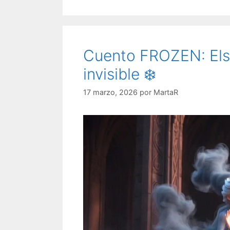
Cuento FROZEN: Elsa
invisible ❄️
17 marzo, 2026
por
MartaR