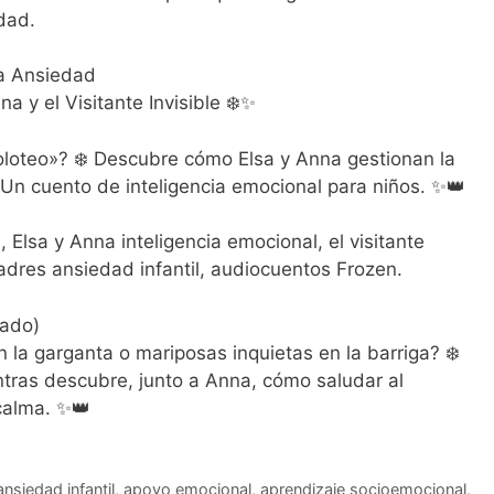
dad.
la Ansiedad
a y el Visitante Invisible ❄️✨
oloteo»? ❄️ Descubre cómo Elsa y Anna gestionan la
 Un cuento de inteligencia emocional para niños. ✨👑
Elsa y Anna inteligencia emocional, el visitante
padres ansiedad infantil, audiocuentos Frozen.
zado)
 la garganta o mariposas inquietas en la barriga? ❄️
tras descubre, junto a Anna, cómo saludar al
 calma. ✨👑
ansiedad infantil
,
apoyo emocional
,
aprendizaje socioemocional
,