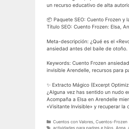
un recurso educativo de alta autori
📦 Paquete SEO: Cuento Frozen y 
Título SEO: Cuento Frozen: Elsa, Ann
Meta-descripción: ¿Qué es el «Rev
ansiedad antes del baile de otoño.
Keywords: Cuento Frozen ansiedad, 
invisible Arendelle, recursos para 
✨ Extracto Mágico (Excerpt Optimi
¿Alguna vez has sentido un nudo en
Acompaña a Elsa en Arendelle mien
«Visitante Invisible» y recuperar la
Categorías
Cuentos con Valores
,
Cuentos-Frozen
Etiquetas
actividades para padres e hijos
,
Anna
,