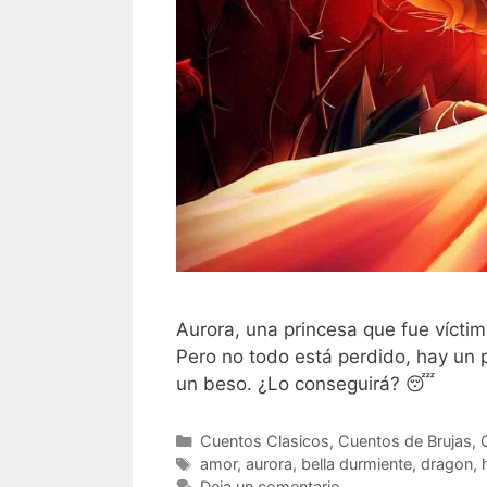
Aurora, una princesa que fue vícti
Pero no todo está perdido, hay un 
un beso. ¿Lo conseguirá? 😴
Categorías
Cuentos Clasicos
,
Cuentos de Brujas
,
Etiquetas
amor
,
aurora
,
bella durmiente
,
dragon
,
Deja un comentario