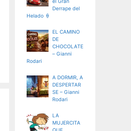
el Gran
Derrape del
Helado 🍦
EL CAMINO
DE
CHOCOLATE
– Gianni
Rodari
A DORMIR, A
DESPERTAR
SE – Gianni
Rodari
LA
MUJERCITA
QUE