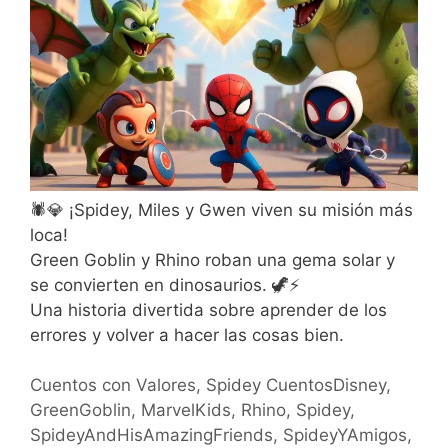
🕷️💎 ¡Spidey, Miles y Gwen viven su misión más
loca!
Green Goblin y Rhino roban una gema solar y
se convierten en dinosaurios. 🦖⚡
Una historia divertida sobre aprender de los
errores y volver a hacer las cosas bien.
Cuentos con Valores
,
Spidey
CuentosDisney
,
GreenGoblin
,
MarvelKids
,
Rhino
,
Spidey
,
SpideyAndHisAmazingFriends
,
SpideyYAmigos
,