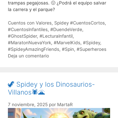
trampas pegajosas. 🤢 ¿Podrá el equipo salvar
la carrera y el parque?
Cuentos con Valores
,
Spidey
#CuentosCortos
,
#CuentosInfantiles
,
#DuendeVerde
,
#GhostSpider
,
#LecturaInfantil
,
#MaratonNuevaYork
,
#MarvelKids
,
#Spidey
,
#SpideyAmazingFriends
,
#Spin
,
#Superheroes
Deja un comentario
🦖 Spidey y los Dinosaurios-
Villanos🕷️🌋
7 noviembre, 2025
por
MartaR