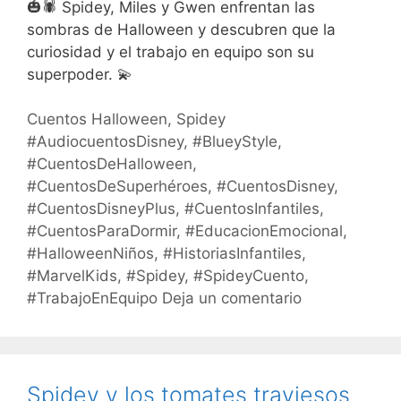
🎃🕷️ Spidey, Miles y Gwen enfrentan las
sombras de Halloween y descubren que la
curiosidad y el trabajo en equipo son su
superpoder. 💫
Cuentos Halloween
,
Spidey
#AudiocuentosDisney
,
#BlueyStyle
,
#CuentosDeHalloween
,
#CuentosDeSuperhéroes
,
#CuentosDisney
,
#CuentosDisneyPlus
,
#CuentosInfantiles
,
#CuentosParaDormir
,
#EducacionEmocional
,
#HalloweenNiños
,
#HistoriasInfantiles
,
#MarvelKids
,
#Spidey
,
#SpideyCuento
,
#TrabajoEnEquipo
Deja un comentario
Spidey y los tomates traviesos